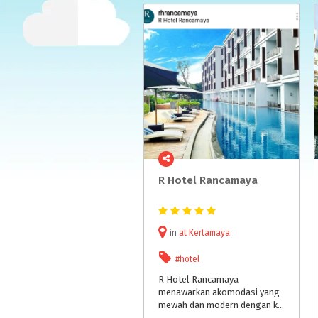
R
Hotel
Rancamaya
in
at
Kertamaya
#hotel
R Hotel Rancamaya
menawarkan akomodasi yang
mewah dan modern dengan kolam renang outdoor, lapangan golf, serta akses Wi-Fi gratis di seluruh areanya. Letaknya tidak jauh dari Kebun Raya Bogor, dan sekitar satu jam untuk menuju Taman Safari Bogor.