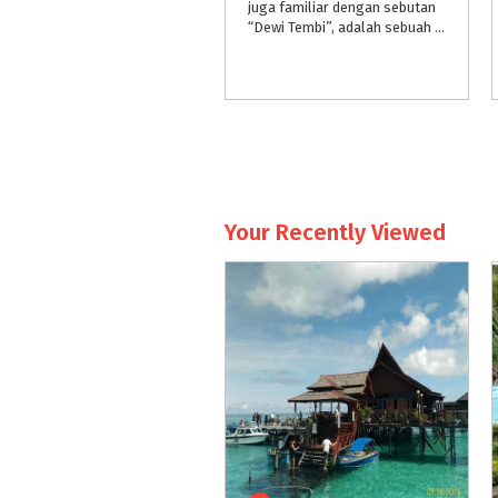
juga familiar dengan sebutan
“Dewi Tembi”, adalah sebuah lokasi wisata berbasis pedesaan yang terletak di Jl. Parangtritis kilometer 8.5, Sewon, Bantul – Yogyakarta.
Your Recently Viewed