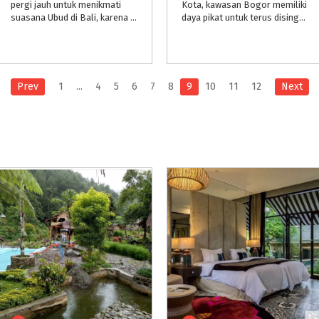
pergi jauh untuk menikmati
Kota, kawasan Bogor memiliki
suasana Ubud di Bali, karena ada Villa yang terletak di Sentul Selatan yang hanya dapat ditempuh dengan waktu 1 jam saja dari Jakarta.
daya pikat untuk terus disinggahi. Tidak hanya menawarkan berbagai lokasi wisata yang menarik dengan hawa yang sejuk, Bogor kini mulai menyediakan banyak hotel berbintang.
Prev
1
...
4
5
6
7
8
9
10
11
12
Next