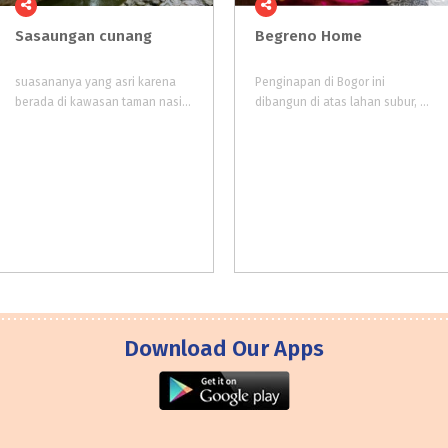
Sasaungan
cunang
Begreno
Home
suasananya yang asri karena
Penginapan di Bogor ini
berada di kawasan taman nasional di kaki Gunung Salak, Sasaungan Cunang juga dekat dengan tiga air terjun di Bogor yang cantik-cantik.
dibangun di atas lahan subur, dimana lokasi resort tak jauh dari wisata kebun durian Warso. Dari segi penampilan desain serta dekorasi cukup menarik, ya wajar aja sih mengingat nantinya bisa jadi pilihan bagi wisatawan.
Download Our Apps