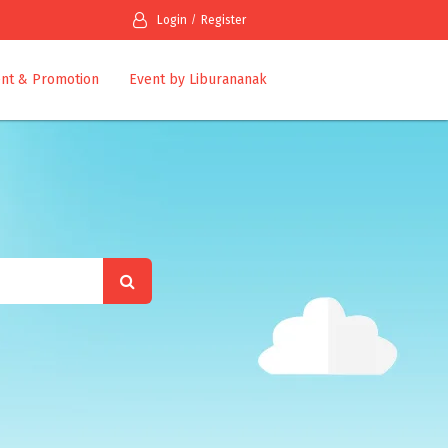
Login
Register
nt & Promotion
Event by Liburananak