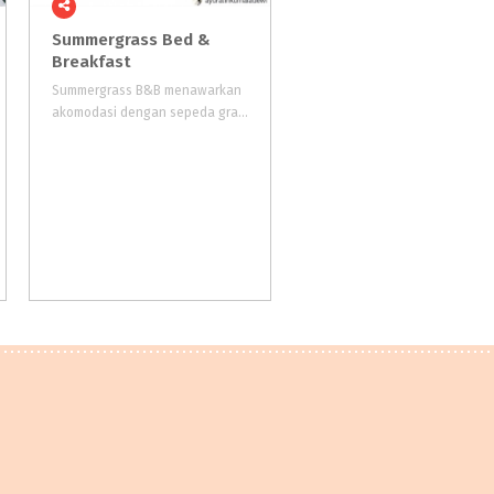
Summergrass Bed &
Artotel
Jogja
Breakfast
Summergrass B&B menawarkan
Artotel Yogya ini punya ciri k
akomodasi dengan sepeda gratis, WiFi gratis, dapur bersama, dan lounge bersama. Berjarak 4,1 km dari Keraton Yogyakarta, akomodasi ini menyediakan taman dan parkir pribadi gratis.