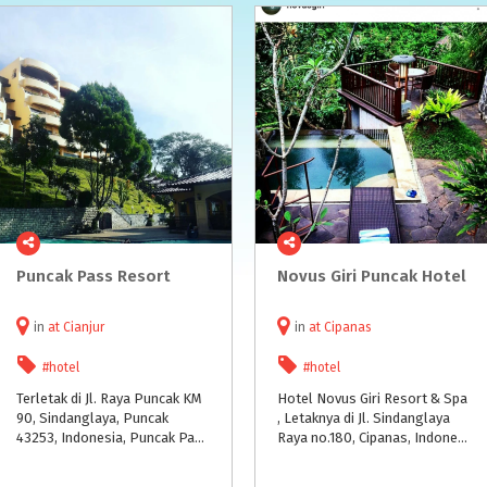
Puncak
Pass
Resort
Novus
Giri
Puncak
Hotel
in
at
Cianjur
in
at
Cipanas
#hotel
#hotel
Terletak di Jl. Raya Puncak KM
Hotel Novus Giri Resort & Spa
90, Sindanglaya, Puncak
, Letaknya di Jl. Sindanglaya
43253, Indonesia, Puncak Pass Resort hadir menjadi tempat istirahat yang nyaman dan menyenangkan.
Raya no.180, Cipanas, Indonesia, dari Puncak Pass pengunjung masih perlu naik beberapa KM lagi.