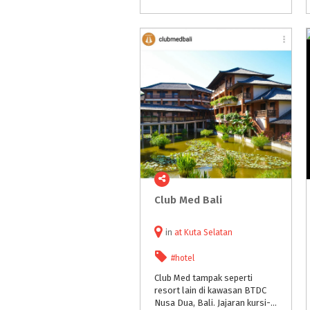
Club
Med
Bali
in
at
Kuta Selatan
#hotel
Club Med tampak seperti
resort lain di kawasan BTDC
Nusa Dua, Bali. Jajaran kursi-kursi santai yang cantik, relaxing area di tepi pantai dan kamar-kamar dengan bangunan bernuansa Bali yang dikombinasi dengan rasa Jepang.