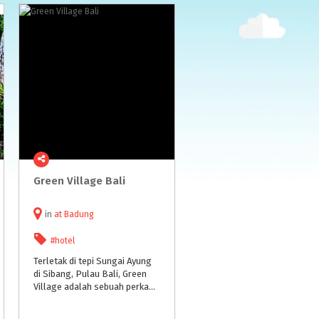
Green
Village
Bali
in
at
Badung
#hotel
Terletak di tepi Sungai Ayung
di Sibang, Pulau Bali, Green
Village adalah sebuah perkampungan modern berisi 18 rumah yang didesain khusus menggunakan bahan utama bambu serta material lainnya yang ramah lingkungan.