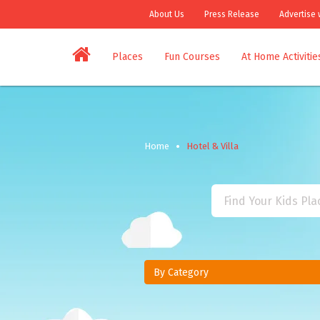
About Us
Press Release
Advertise 
Places
Fun Courses
At Home Activitie
Home
Hotel & Villa
By Category