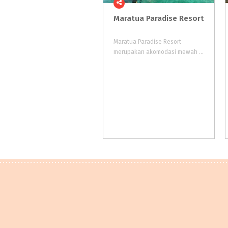
Maratua
Paradise
Resort
Maratua Paradise Resort
merupakan akomodasi mewah yang dibangun di Pulau Maratua, salah satu pulau terluar di Kepulauan Derawan. Bukan sekadar penginapan, resort ini juga menjadi salah satu ikon pariwisata populer di Kepulauan Derawan.