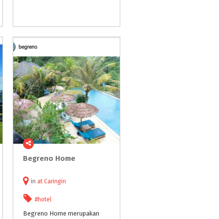
Begreno
Home
in
at
Caringin
#hotel
Begreno Home merupakan