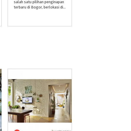
salah satu pilihan penginapan
terbaru di Bogor, berlokasi di Desa Ciherang Carigin lokasi tepatnya sekitar 4km setelah Hotel Rancamaya, hotel ini bisa di jadikan salah satu alternative hotel di bogor untuk staycation.