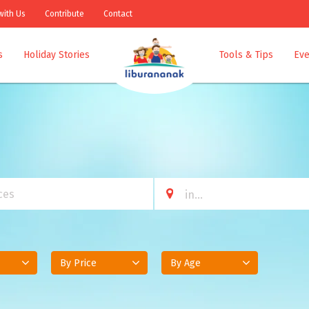
with Us
Contribute
Contact
s
Holiday Stories
Tools & Tips
Eve
By Price
By Age