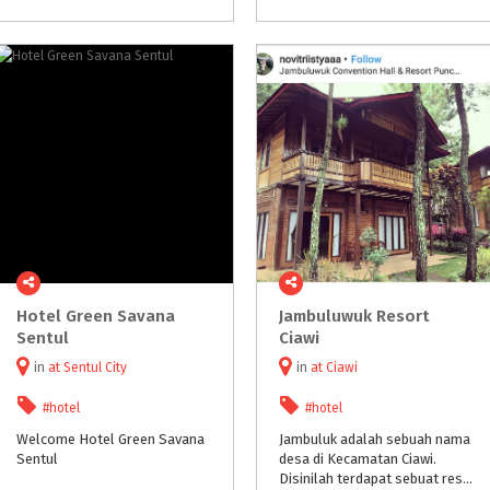
Hotel Green Savana
Jambuluwuk Resort
Sentul
Ciawi
in
at
Sentul City
in
at
Ciawi
#hotel
#hotel
Welcome
Hotel
Green
Savana
Jambuluk adalah sebuah nama
Sentul
desa di Kecamatan Ciawi.
Disinilah terdapat sebuat resort yang diambil dari nama Desa tersebut yaitu Jambuluwuk Resort Ciawi.