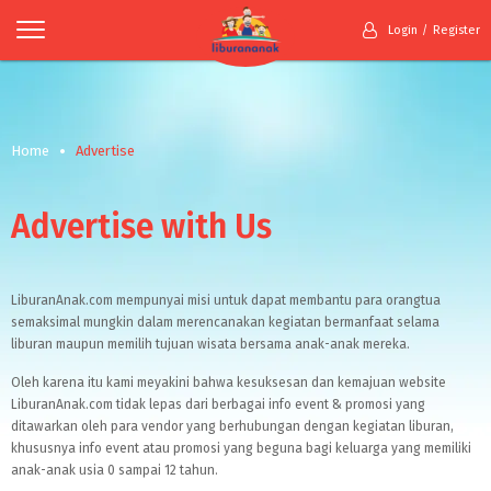
Login
Register
Home
Advertise
Advertise with Us
LiburanAnak.com mempunyai misi untuk dapat membantu para orangtua
semaksimal mungkin dalam merencanakan kegiatan bermanfaat selama
liburan maupun memilih tujuan wisata bersama anak-anak mereka.
Oleh karena itu kami meyakini bahwa kesuksesan dan kemajuan website
LiburanAnak.com tidak lepas dari berbagai info event & promosi yang
ditawarkan oleh para vendor yang berhubungan dengan kegiatan liburan,
khususnya info event atau promosi yang beguna bagi keluarga yang memiliki
anak-anak usia 0 sampai 12 tahun.