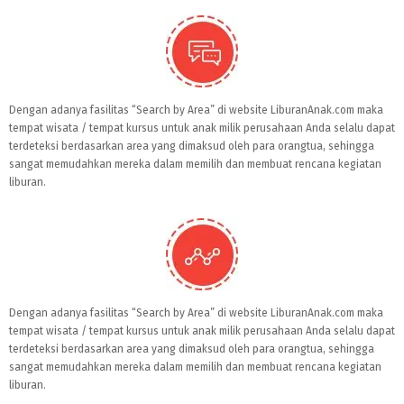
Dengan adanya fasilitas “Search by Area” di website LiburanAnak.com maka
tempat wisata / tempat kursus untuk anak milik perusahaan Anda selalu dapat
terdeteksi berdasarkan area yang dimaksud oleh para orangtua, sehingga
sangat memudahkan mereka dalam memilih dan membuat rencana kegiatan
liburan.
Dengan adanya fasilitas “Search by Area” di website LiburanAnak.com maka
tempat wisata / tempat kursus untuk anak milik perusahaan Anda selalu dapat
terdeteksi berdasarkan area yang dimaksud oleh para orangtua, sehingga
sangat memudahkan mereka dalam memilih dan membuat rencana kegiatan
liburan.