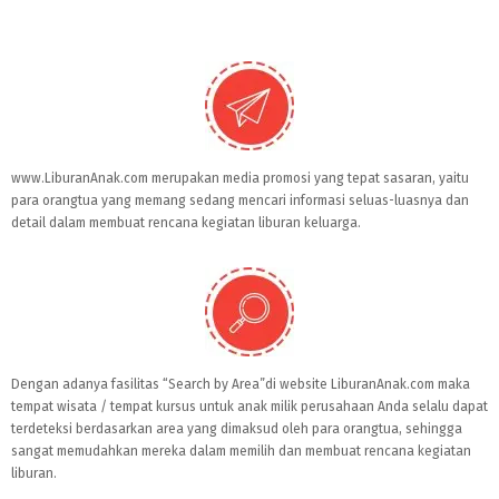
www.LiburanAnak.com merupakan media promosi yang tepat sasaran, yaitu
para orangtua yang memang sedang mencari informasi seluas-luasnya dan
detail dalam membuat rencana kegiatan liburan keluarga.
Dengan adanya fasilitas “Search by Area”di website LiburanAnak.com maka
tempat wisata / tempat kursus untuk anak milik perusahaan Anda selalu dapat
terdeteksi berdasarkan area yang dimaksud oleh para orangtua, sehingga
sangat memudahkan mereka dalam memilih dan membuat rencana kegiatan
liburan.