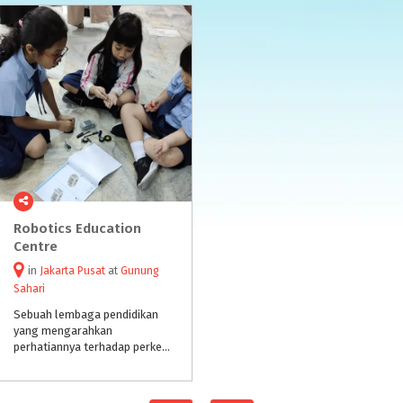
Robotics Education
Centre
in
Jakarta Pusat
at
Gunung
Sahari
Sebuah lembaga pendidikan
yang mengarahkan
perhatiannya terhadap perkembangan teknologi baru yang inovatif seperti halnya robot, yang dapat diajarkan kepada murid-murid di sekolah-sekolah sejak usia dini (mulai umur 4-18 tahun), baik dalam bentuk presenta