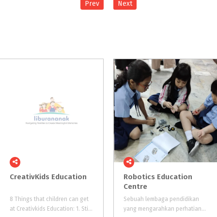
Prev
Next
CreativKids
Education
Robotics Education
Centre
8 Things that children can get
Sebuah lembaga pendidikan
at Creativkids Education: 1. Stimulate Invention Mindset 2. Creative Thinking 3. Explore Imagination 4. Building Confidence 5. Problem Solving 6. Effective Teamwork 7. Mathematic, History, & Physic 8. Logical Thinkin
yang mengarahkan perhatiannya terhadap perkembangan teknologi baru yang inovatif seperti halnya robot, yang dapat diajarkan kepada murid-murid di sekolah-sekolah sejak usia dini (mulai umur 4-18 tahun), baik dalam bentuk presenta