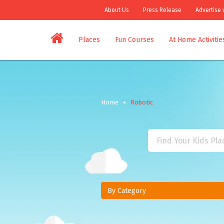
About Us
Press Release
Advertise 
Places
Fun Courses
At Home Activitie
Home
Robotic
By Category