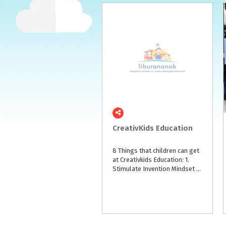
CreativKids
Education
8 Things that children can get
at Creativkids Education: 1.
Stimulate Invention Mindset 2. Creative Thinking 3. Explore Imagination 4. Building Confidence 5. Problem Solving 6. Effective Teamwork 7. Mathematic, History, & Physic 8. Logical Thinkin