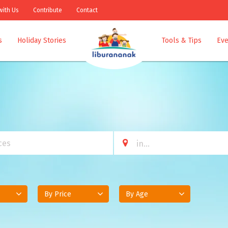
with Us
Contribute
Contact
s
Holiday Stories
Tools & Tips
Eve
By Price
By Age