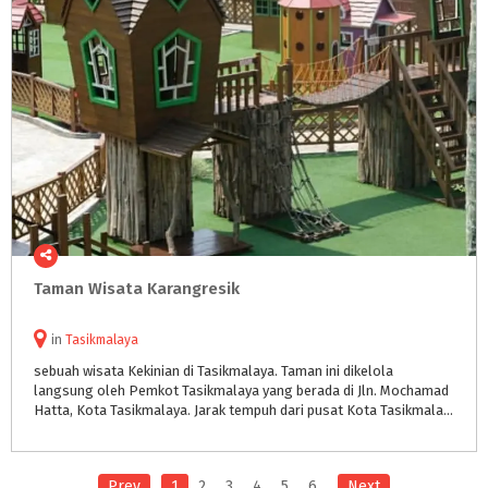
Taman
Wisata
Karangresik
in
Tasikmalaya
sebuah wisata Kekinian di Tasikmalaya. Taman ini dikelola
langsung oleh Pemkot Tasikmalaya yang berada di Jln. Mochamad
Hatta, Kota Tasikmalaya. Jarak tempuh dari pusat Kota Tasikmalaya menuju objek wisata karangresik kurang lebih 2 KM .
Prev
1
2
3
4
5
6
Next