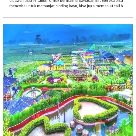
dibawah usia 14 tahun. Untuk bermain di kawasan ini . Mereka bisa
mencoba untuk memanjat dinding kayu, bisa juga memanjat tali bahkan melatih keseimbangan dengan jembatan tali.