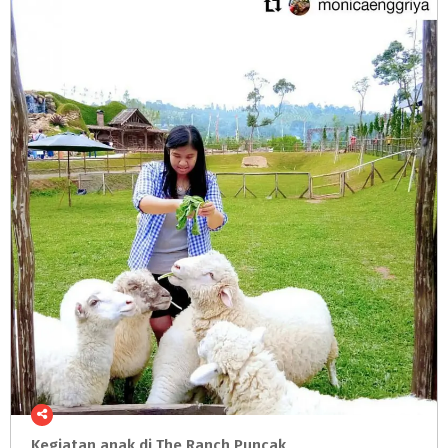
Kegiatan
anak
di
The
Ranch
Puncak