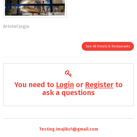
Artotel Jogja
See All Hotels & Restaurants
You need to
Login
or
Register
to
ask a questions
Testing.imajiku1@gmail.com