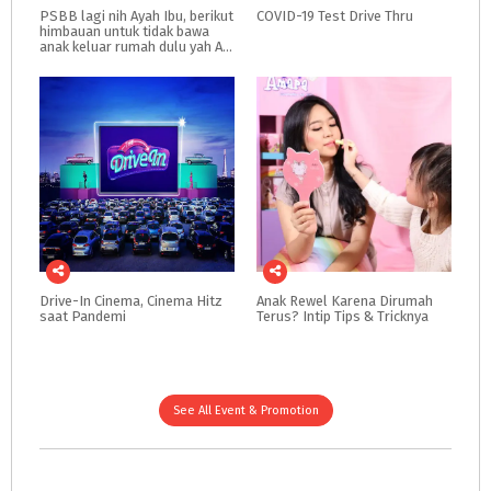
PSBB lagi nih Ayah Ibu, berikut
COVID-19
Test
Drive
Thru
himbauan untuk tidak bawa
anak keluar rumah dulu yah Ayah Ibu
Drive-In
Cinema,
Cinema
Hitz
Anak
Rewel
Karena
Dirumah
saat
Pandemi
Terus?
Intip
Tips
&
Tricknya
See All Event & Promotion