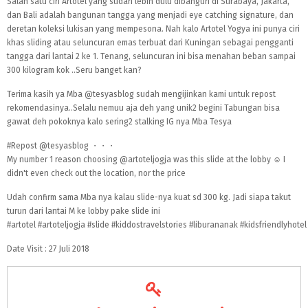
Salah satu ciri Artotel yang sudah lebih dulu dibangun di Surabaya, Jakarta,
dan Bali adalah bangunan tangga yang menjadi eye catching signature, dan
deretan koleksi lukisan yang mempesona. Nah kalo Artotel Yogya ini punya ciri
khas sliding atau seluncuran emas terbuat dari Kuningan sebagai pengganti
tangga dari lantai 2 ke 1. Tenang, seluncuran ini bisa menahan beban sampai
300 kilogram kok ..Seru banget kan?
Terima kasih ya Mba
@tesyasblog
sudah mengijinkan kami untuk repost
rekomendasinya..Selalu nemuu aja deh yang unik2 begini Tabungan bisa
gawat deh pokoknya kalo sering2 stalking IG nya Mba Tesya
#Repost
@tesyasblog
・・・
My number 1 reason choosing
@artoteljogja
was this slide at the lobby ☺ I
didn't even check out the location, nor the price
Udah confirm sama Mba nya kalau slide-nya kuat sd 300 kg. Jadi siapa takut
turun dari lantai M ke lobby pake slide ini
#artotel
#artoteljogja
#slide
#kiddostravelstories
#liburananak
#kidsfriendlyhotel
Date Visit : 27 Juli 2018