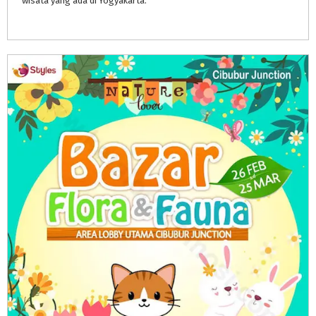
wisata
yang
ada
di
Yogyakarta.