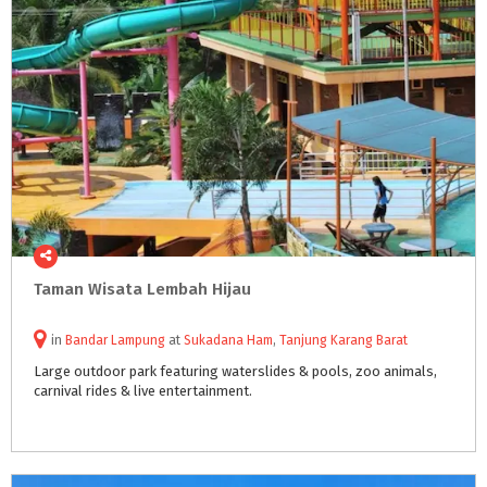
Taman
Wisata
Lembah
Hijau
in
Bandar Lampung
at
Sukadana Ham
,
Tanjung Karang Barat
Large
outdoor
park
featuring
waterslides
&
pools,
zoo
animals,
carnival
rides
&
live
entertainment.