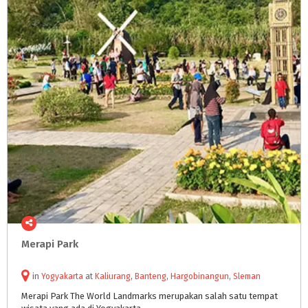
Merapi
Park
in
Yogyakarta
at
Kaliurang
,
Banteng
,
Hargobinangun
,
Sleman
Merapi
Park
The
World
Landmarks
merupakan
salah
satu
tempat