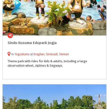
Sindu
Kusuma
Edupark
Jogja
in
Yogyakarta
at
Kragilan
,
Sinduadi
,
Sleman
Theme
park
with
rides
for
kids
&
adults,
including
a
large
observation
wheel,
ziplines
&
Segways.