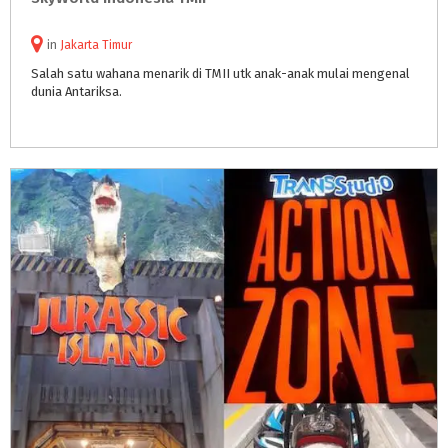
in
Jakarta Timur
Salah
satu
wahana
menarik
di
TMII
utk
anak-anak
mulai
mengenal
dunia
Antariksa.