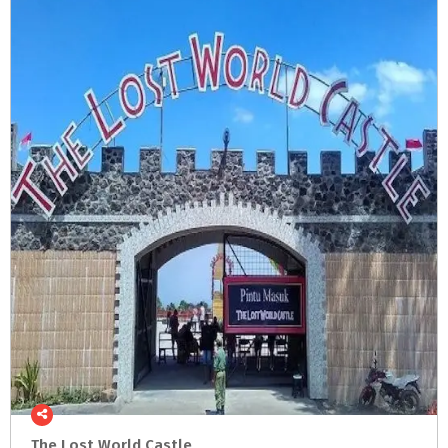
The
Lost
World
Castle