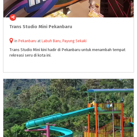
Trans
Studio
Mini
Pekanbaru
in
Pekanbaru
at
Labuh Baru
,
Payung Sekaki
Trans
Studio
Mini
kini
hadir
di
Pekanbaru
untuk
menambah
tempat
rekreasi
seru
di
kota
ini.