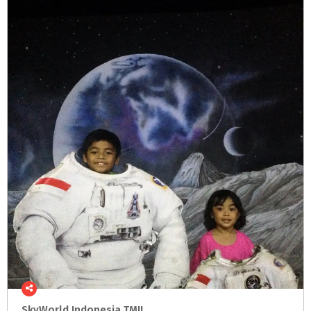
SkyWorld
Indonesia
TMII