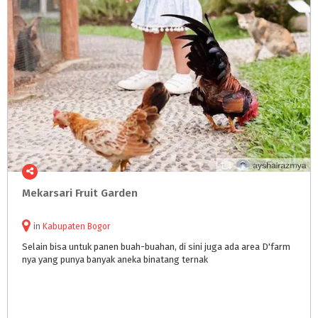
Mekarsari
Fruit
Garden
in
Kabupaten Bogor
Selain
bisa
untuk
panen
buah-buahan,
di
sini
juga
ada
area
D'farm
nya
yang
punya
banyak
aneka
binatang
ternak