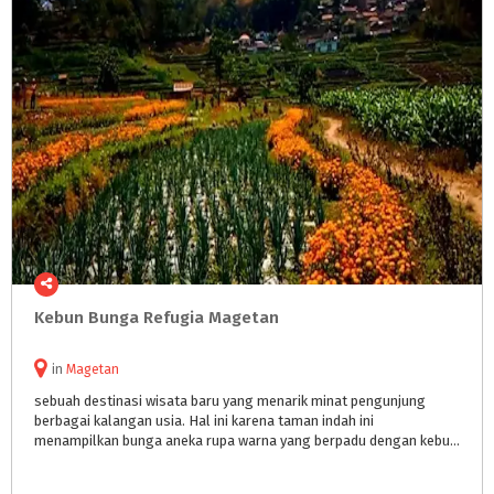
Kebun
Bunga
Refugia
Magetan
in
Magetan
sebuah destinasi wisata baru yang menarik minat pengunjung
berbagai kalangan usia. Hal ini karena taman indah ini
menampilkan bunga aneka rupa warna yang berpadu dengan kebun sayuran di beberapa bagian.