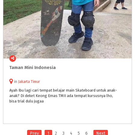
Taman
Mini
Indonesia
in
Jakarta Timur
Ayah Ibu lagi cari tempat belajar main Skateboard untuk anak-
anak? Di deket Keong Emas TMII ada tempat kursusnya lho,
bisa trial dulu jugaa
Prev
1
2
3
4
5
6
Next