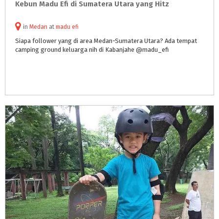
Kebun
Madu
Efi
di
Sumatera
Utara
yang
Hitz
in
Medan
at
madu efi
Siapa
follower
yang
di
area
Medan-Sumatera
Utara?
Ada
tempat
camping
ground
keluarga
nih
di
Kabanjahe
@madu_efi