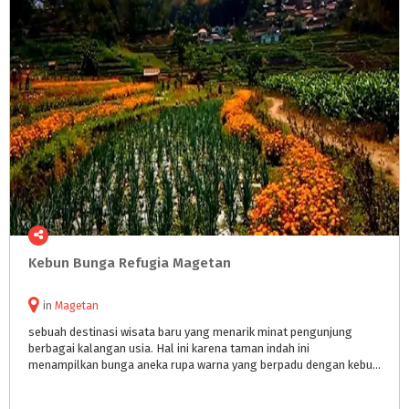
Kebun
Bunga
Refugia
Magetan
in
Magetan
sebuah destinasi wisata baru yang menarik minat pengunjung
berbagai kalangan usia. Hal ini karena taman indah ini
menampilkan bunga aneka rupa warna yang berpadu dengan kebun sayuran di beberapa bagian.