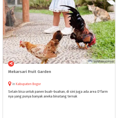
Mekarsari
Fruit
Garden
in
Kabupaten Bogor
Selain
bisa
untuk
panen
buah-buahan,
di
sini
juga
ada
area
D'farm
nya
yang
punya
banyak
aneka
binatang
ternak