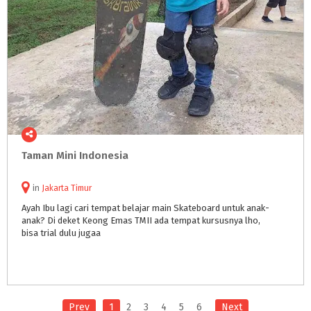
Taman
Mini
Indonesia
in
Jakarta Timur
Ayah Ibu lagi cari tempat belajar main Skateboard untuk anak-
anak? Di deket Keong Emas TMII ada tempat kursusnya lho,
bisa trial dulu jugaa
Prev
1
2
3
4
5
6
Next