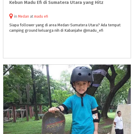
Kebun
Madu
Efi
di
Sumatera
Utara
yang
Hitz
in
Medan
at
madu efi
Siapa
follower
yang
di
area
Medan-Sumatera
Utara?
Ada
tempat
camping
ground
keluarga
nih
di
Kabanjahe
@madu_efi