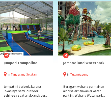
Jumped
Trampoline
Jambooland
Waterpark
in
Tangerang Selatan
in
Tulungagung
tempat ini berbeda karena
Beragam wahana permainan
lokasinya semi-outdoor
air bisa dimainkan di water
sehingga saat anak-anak bermain masih bisa merasakan hangatnya sinar matahari dan berkeringat dengan sehat
park ini. Wahana Water park merupakan andalan utama dan favorit para pengunjung Jambooland.