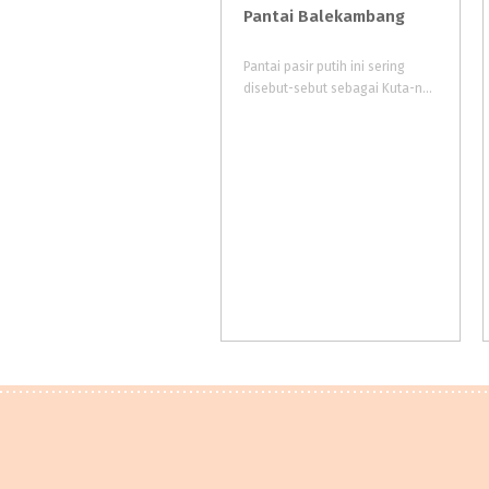
Pantai
Balekambang
Pantai pasir putih ini sering
disebut-sebut sebagai Kuta-nya Malang. Memiliki akses jalan yang mudah dan pemandangan yang indah menjadi alasan utama pengunjung. Tidak hanya wisata pantai, tetapi terdapat wisata religi, wisata budaya, wisata kuliner, dll