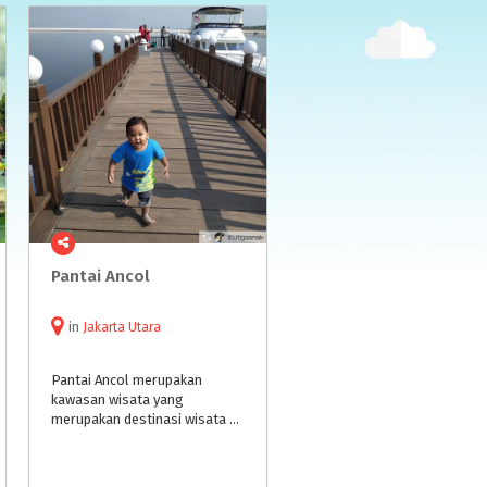
Pantai
Ancol
in
Jakarta Utara
Pantai Ancol merupakan
kawasan wisata yang
merupakan destinasi wisata pantai dalam kota Jakarta. Wisatawan dapat menikmati suasana segar Pantai Lagoon, Festival, Indah, Beach Pool dan Carnaval, serta Danau Impian.