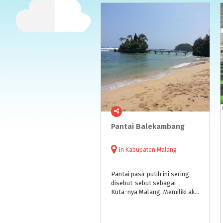
Pantai
Balekambang
in
Kabupaten Malang
Pantai pasir putih ini sering
disebut-sebut sebagai
Kuta-nya Malang. Memiliki akses jalan yang mudah dan pemandangan yang indah menjadi alasan utama pengunjung. Tidak hanya wisata pantai, tetapi terdapat wisata religi, wisata budaya, wisata kuliner, dll