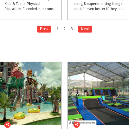
Kids & Teens Physical
doing & experimenting things,
Education. Founded in Indonesia in 2011 it now operates in 13 locations with over 10,000 kids and teens members.
and it’s even better if they enjoy doing it.
Prev
1
2
3
Next