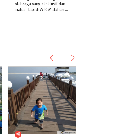
olahraga yang eksklusif dan
mahal. Tapi di WTC Matahari Serpong, Tangerang Selatan (Tangsel), Anda bisa menjajal permainan melempar bola ini dengan harga yang pas di kantong.