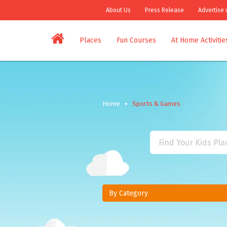
About Us
Press Release
Advertise 
Places
Fun Courses
At Home Activitie
Home
Sports & Games
By Category