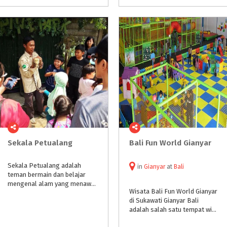
Sekala
Petualang
Bali
Fun
World
Gianyar
Sekala Petualang adalah
in
Gianyar
at
Bali
teman bermain dan belajar
mengenal alam yang menawarkan pengalaman positif di luar ruang. Dengan memenggabungkan konsep sains yang dikemas dengan kepetualangan
Wisata Bali Fun World Gianyar
di Sukawati Gianyar Bali
adalah salah satu tempat wisata yang berada di Jl. Lettu I Wayan Sutha II, Banjar Paninjoan, Desa Batuan, Kecamatan Sukawati, Kabupaten Gianyar, Bali, Indonesia.