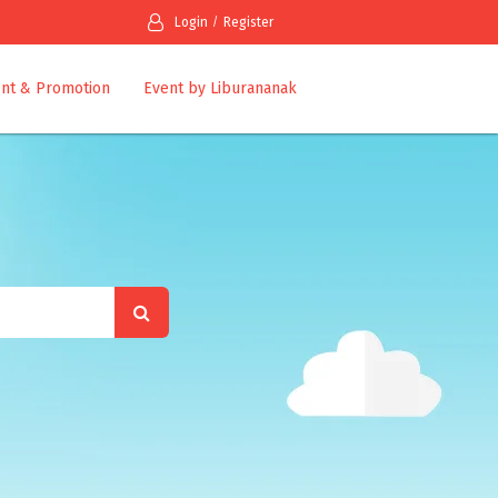
Login
Register
nt & Promotion
Event by Liburananak