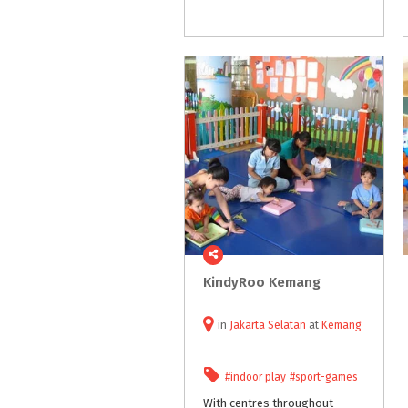
KindyRoo
Kemang
in
Jakarta Selatan
at
Kemang
#indoor play
#sport-games
With centres throughout