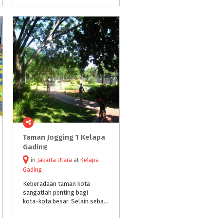
Taman Jogging 1 Kelapa
Gading
in
Jakarta Utara
at
Kelapa
Gading
Keberadaan taman kota
sangatlah penting bagi
kota-kota besar. Selain sebagai ruang terbuka hijau yang dapat mengurangi polusi udara, taman kota juga dapat menjadi sarana olahraga dan tempat bersosialisasi bagi warga sekitar.