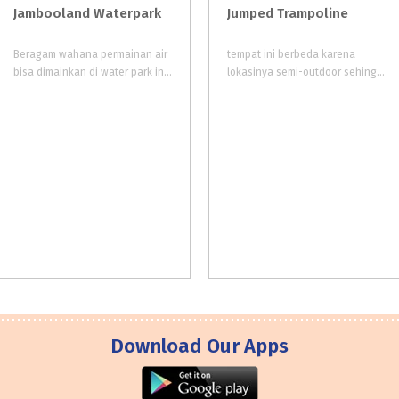
Jambooland
Waterpark
Jumped
Trampoline
Beragam wahana permainan air
tempat ini berbeda karena
bisa dimainkan di water park ini. Wahana Water park merupakan andalan utama dan favorit para pengunjung Jambooland.
lokasinya semi-outdoor sehingga saat anak-anak bermain masih bisa merasakan hangatnya sinar matahari dan berkeringat dengan sehat
Download Our Apps