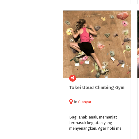
Tokei
Ubud
Climbing
Gym
in
Gianyar
Bagi anak-anak, memanjat
termasuk kegiatan yang
menyenangkan. Agar hobi memanjatnya menjadi lebih menyenangkan dan aman Anda bisa ajak anak olahraga panjat tebing, salah satunya ada di Bali di @tokeiubud.