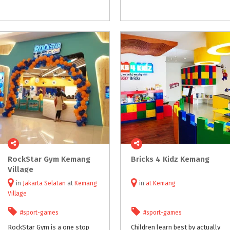
RockStar Gym Kemang
Bricks
4
Kidz
Kemang
Village
in
Jakarta Selatan
at
Kemang
in
at
Kemang
Village
#sport-games
#sport-games
RockStar Gym is a one stop
Children learn best by actually