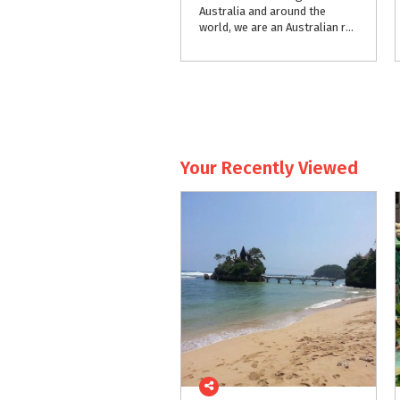
Australia and around the
world, we are an Australian research-based early childhood learning centre established since 1982, providing neuro-education programs for babies from six weeks old to children of five years of age
Your Recently Viewed