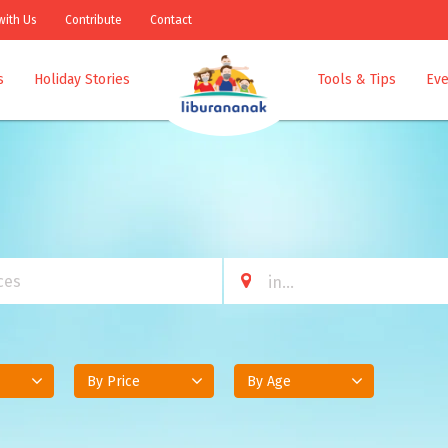
with Us
Contribute
Contact
s
Holiday Stories
Tools & Tips
Eve
By Price
By Age