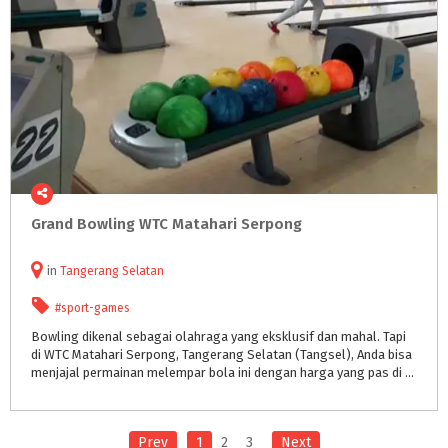
Grand
Bowling
WTC
Matahari
Serpong
in
Tangerang Selatan
#sport-games
Bowling dikenal sebagai olahraga yang eksklusif dan mahal. Tapi
di WTC Matahari Serpong, Tangerang Selatan (Tangsel), Anda bisa
menjajal permainan melempar bola ini dengan harga yang pas di kantong.
Prev
1
2
3
Next