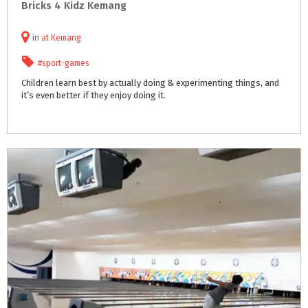
Bricks
4
Kidz
Kemang
in
at
Kemang
#sport-games
Children
learn
best
by
actually
doing
&
experimenting
things,
and
it’s
even
better
if
they
enjoy
doing
it.