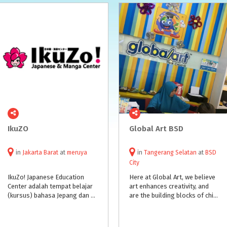
IkuZO
Global
Art
BSD
in
Jakarta Barat
at
meruya
in
Tangerang Selatan
at
BSD
City
IkuZo! Japanese Education
Here at Global Art, we believe
Center adalah tempat belajar
art enhances creativity, and
(kursus) bahasa Jepang dan gambar Manga praktikal bagi Anda yang ingin menggali lebih dalam tentang budaya, etika, dan etos kerja masyarakat Jepang.
are the building blocks of child development. We train the younger generation to be creative thinkers and to develop in them problem-solving skills – allowing them to imagine, explore