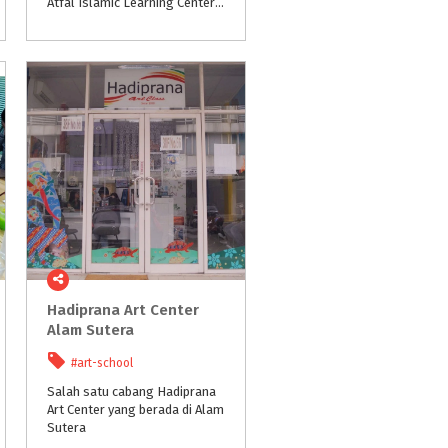
Atfal Islamic Learning Center @alatfalislamiccenter telah dibuka ! Yuk, Mama Papa...daftarkan si Kecil untuk bermain sambil belajar agama Islam dalam lingkungan yang menyenangkan...
Hadiprana Art Center
Alam Sutera
#art-school
Salah satu cabang Hadiprana
Art Center yang berada di Alam
Sutera