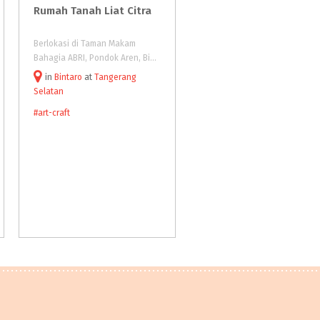
Rumah
Tanah
Liat
Citra
Ganara Art Studio Plui
Village
Berlokasi di Taman Makam
Ganara Art Studio seni yang
Bahagia ABRI, Pondok Aren, Bintaro, Tangerang Selatan, Banten.
in
Bintaro
at
Tangerang
in
Pluit Village
at
Jakarta
Selatan
Utara
#art-craft
#art-craft