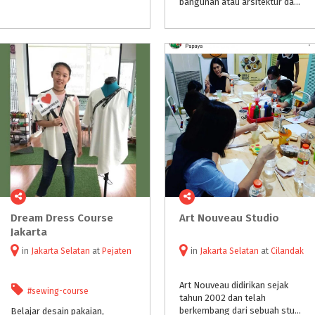
bangunan atau arsitektur dapat dikenalkan kepada anak sejak dini. Sebab, banyak manfaat yang didapat buah hati saat mereka mengenal bangunan. Apa saja?
Dream Dress Course
Art
Nouveau
Studio
Jakarta
in
Jakarta Selatan
at
Pejaten
in
Jakarta Selatan
at
Cilandak
Art Nouveau didirikan sejak
#sewing-course
tahun 2002 dan telah
berkembang dari sebuah studio pengajaran untuk mengerjakan berjuta-juta proyek berbasis seni. Keragaman proyek mencakup banyak bidang di dunia seni yang memungkinkan untuk mengembangkan bakat dan kreativita
Belajar desain pakaian,