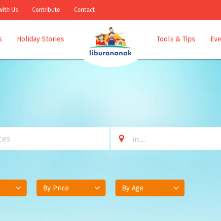
with Us
Contribute
Contact
s
Holiday Stories
Tools & Tips
Eve
By Price
By Age