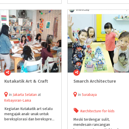
Kutakatik
Art
&
Craft
Smarch
Architecture
in
Jakarta Selatan
at
in
Surabaya
Kebayoran-Lama
Kegiatan Kutakatik art selalu
#architecture-for-kids
mengajak anak-anak untuk
bereksplorasi dan berekspresi menurut intrepertasi masing-masing.
Meski terdengar sulit,
mendesain rancangan