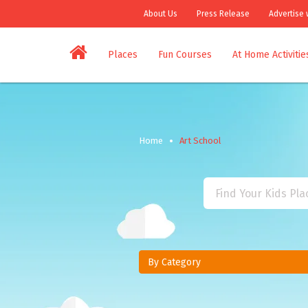
About Us
Press Release
Advertise 
Places
Fun Courses
At Home Activitie
Home
Art School
By Category