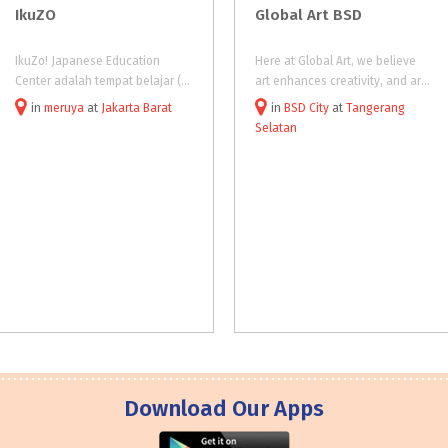
IkuZO
Global
Art
BSD
IkuZo! Japanese Education
Here at Global Art, we believe
Center adalah tempat belajar (kursus) bahasa Jepang dan gambar Manga praktikal bagi Anda yang ingin menggali lebih dalam tentang budaya, etika, dan etos kerja masyarakat Jepang.
art enhances creativity, and are the building blocks of child development. We train the younger generation to be creative thinkers and to develop in them problem-solving skills – allowing them to imagine, explore
in
meruya
at
Jakarta Barat
in
BSD City
at
Tangerang
Selatan
Download Our Apps