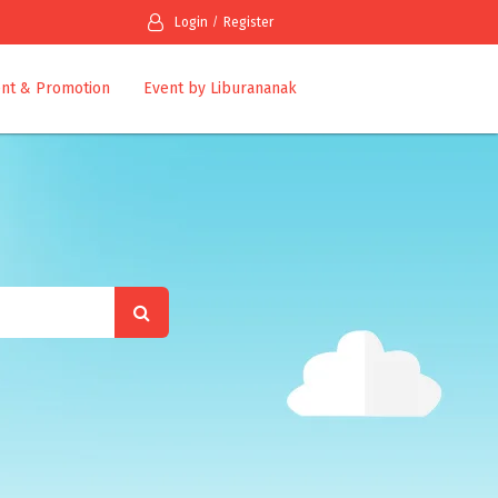
Login
Register
nt & Promotion
Event by Liburananak