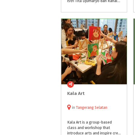
istri Tita Djumaryo dan Ranald Indra. Setiap akhir pekan, studio ini menawarkan banyak program bagi batita, balita, hingga remaja.
Kala
Art
in
Tangerang Selatan
Kala Art is a group-based
class and workshop that
introduce arts and inspire creativity.