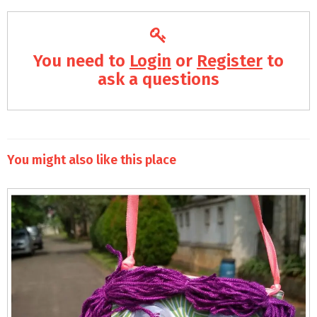
You need to
Login
or
Register
to
ask a questions
You might also like this place