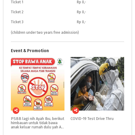
Ticket 1
Rp 0,-
Ticket 2
Rp 0,-
Ticket 3
Rp 0,-
(children under two years free admission)
Event & Promotion
PSBB lagi nih Ayah Ibu, berikut
COVID-19
Test
Drive
Thru
himbauan untuk tidak bawa
anak keluar rumah dulu yah Ayah Ibu