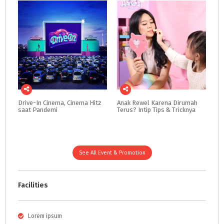
Drive-In
Cinema,
Cinema
Hitz
Anak
Rewel
Karena
Dirumah
saat
Pandemi
Terus?
Intip
Tips
&
Tricknya
See All Event & Promotion
Facilities
Lorem ipsum