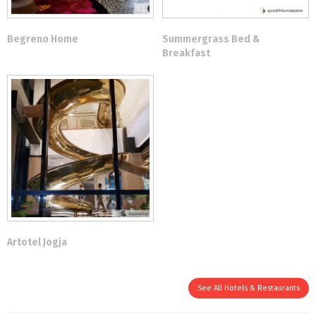
Begreno Home
Summergrass Bed &
Breakfast
Artotel Jogja
See All Hotels & Restaurants