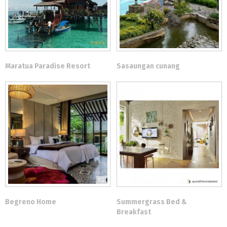
Maratua Paradise Resort
Sasaungan cunang
Begreno Home
Summergrass Bed &
Breakfast