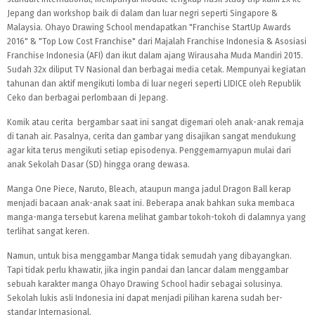
Jepang dan workshop baik di dalam dan luar negri seperti Singapore &
Malaysia. Ohayo Drawing School mendapatkan "Franchise StartUp Awards
2016" & "Top Low Cost Franchise" dari Majalah Franchise Indonesia & Asosiasi
Franchise Indonesia (AFI) dan ikut dalam ajang Wirausaha Muda Mandiri 2015.
Sudah 32x diliput TV Nasional dan berbagai media cetak. Mempunyai kegiatan
tahunan dan aktif mengikuti lomba di luar negeri seperti LIDICE oleh Republik
Ceko dan berbagai perlombaan di Jepang.
Komik atau cerita bergambar saat ini sangat digemari oleh anak-anak remaja
di tanah air. Pasalnya, cerita dan gambar yang disajikan sangat mendukung
agar kita terus mengikuti setiap episodenya. Penggemarnyapun mulai dari
anak Sekolah Dasar (SD) hingga orang dewasa.
Manga One Piece, Naruto, Bleach, ataupun manga jadul Dragon Ball kerap
menjadi bacaan anak-anak saat ini. Beberapa anak bahkan suka membaca
manga-manga tersebut karena melihat gambar tokoh-tokoh di dalamnya yang
terlihat sangat keren.
Namun, untuk bisa menggambar Manga tidak semudah yang dibayangkan.
Tapi tidak perlu khawatir, jika ingin pandai dan lancar dalam menggambar
sebuah karakter manga Ohayo Drawing School hadir sebagai solusinya.
Sekolah lukis asli Indonesia ini dapat menjadi pilihan karena sudah ber-
standar Internasional.