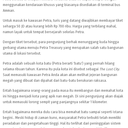
menggunakan kendaraan khusus yang biasanya disediakan di terminal bus
Amman.
Untuk masuk ke kawasan Petra, turis yang datang diwajibkan membayar tiket
seharga 50 JD atau kurang lebih Rp 700 ribu. Harga yang terbilang mahal,
namun layak untuk tempat bersejarah sekelas Petra.
Dengan tiket tersebut, para pengunjung berhak menunggang kuda hingga
gerbang utama menuju Petra Treasury yang merupakan salah satu bangunan
utama di lokasi tersebut.
Petra adalah sebuah kota batu (Petra berarti 'batu') yang pernah hilang
selama ribuan tahun. Karena itu pula kota ini disebut sebagai
The Lost City
.
Saat memasuki kawasan Petra Anda akan akan melihat jejeran bangunan
megah yang dibuat dan dipahat dari batu-batu berukuran raksasa.
Entah bagaimana orang-orang pada masa itu membangun dan memahat kota
ini hingga menjadi kota yang apik nan megah. Di sini pengunjung akan diajak
untuk memasuki lorong sempit yang panjangnya sekitar 1 kilometer.
Entah bagaimana mereka dulu cara bisa memahat batu sampai seperti istana
begini.. Meski hidup di zaman kuno, masyarakat Petra terbukti telah memiliki
peradaban dan pengetahuan tinggi. Hal itu terlihat dari peninggalan sistem