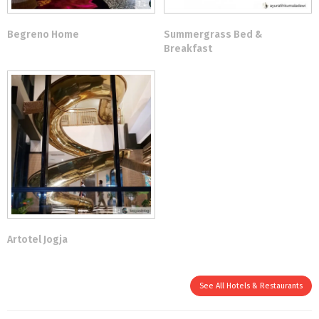
Begreno Home
Summergrass Bed &
Breakfast
Artotel Jogja
See All Hotels & Restaurants