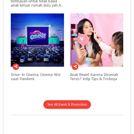
himbauan untuk tidak bawa
anak keluar rumah dulu yah Ayah Ibu
Drive-In
Cinema,
Cinema
Hitz
Anak
Rewel
Karena
Dirumah
saat
Pandemi
Terus?
Intip
Tips
&
Tricknya
See All Event & Promotion