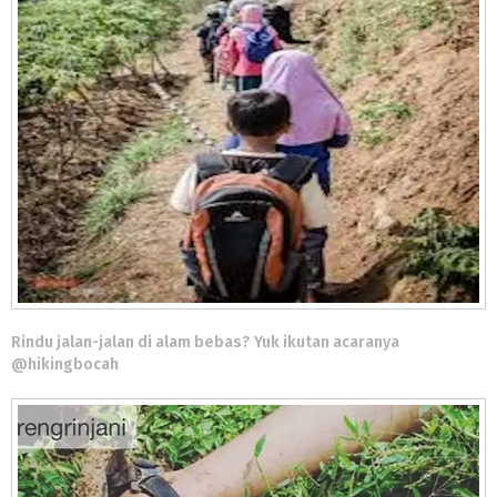
Rindu jalan-jalan di alam bebas? Yuk ikutan acaranya
@hikingbocah