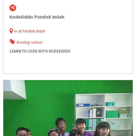
KodeKiddo
Pondok
Indah
in
at
Pondok Indah
#coding-school
LEARN
TO
CODE
WITH
KODEKIDDO