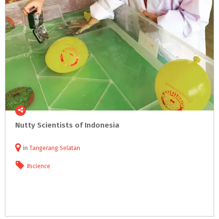
Nutty
Scientists
of
Indonesia
in
Tangerang Selatan
#science