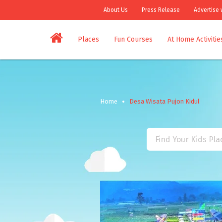
About Us
Press Release
Advertise 
Places
Fun Courses
At Home Activitie
Home
Desa Wisata Pujon Kidul