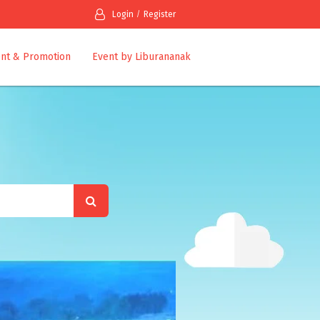
Login
Register
nt & Promotion
Event by Liburananak