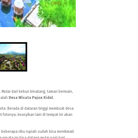
 Mulai dari kebun binatang, taman bermain,
dalah
Desa Wisata Pujon Kidul
.
 kota. Berada di dataran tinggi membuat desa
 fotonya, keasyikan lain di tempat ini akan
 beberapa ribu rupiah sudah bisa menikmati
wisata ini bisa datang mulai pagi hari.