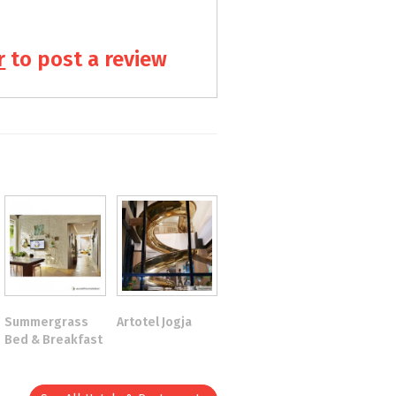
r
to post a review
Summergrass
Artotel Jogja
Bed & Breakfast