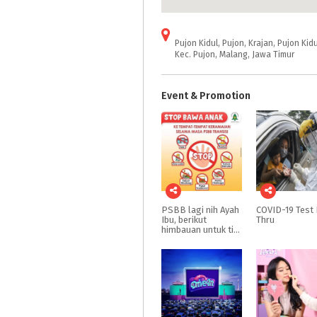
Pujon Kidul, Pujon, Krajan, Pujon Kidu
Kec. Pujon, Malang, Jawa Timur
Event & Promotion
PSBB lagi nih Ayah
COVID-19
Test
Ibu, berikut
Thru
himbauan untuk tidak bawa anak keluar rumah dulu yah Ayah Ibu