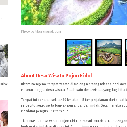
l,
Photo by liburananak.com
About Desa Wisata Pujon Kidul
Drive
Bicara mengenai tempat wisata di Malang memang tak ada habisnya.
museum hingga desa wisata. Salah satu desa wisata yang lagi hit a
Tempat ini berjarak sekitar 30 km atau 1,5 jam perjalanan dari pusat
ini begitu sejuk, serta banyak pemandangan indah. Selain aneka spot
membuat pengunjung terhibur.
Tiket masuk Desa Wisata Pujon Kidul termasuk murah. Cukup dengan
berbagai keindahan di desa ini. Pengunjung yang berencana ke desa 