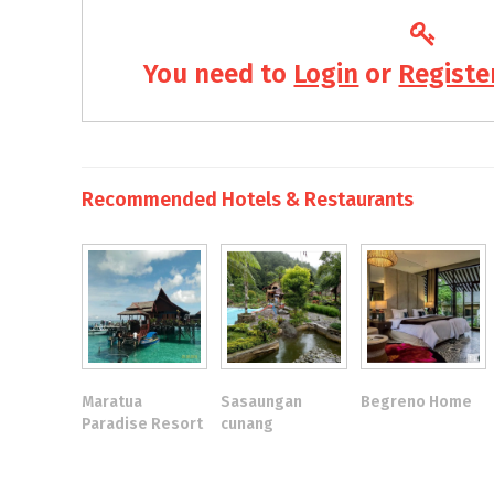
You need to
Login
or
Registe
Recommended Hotels & Restaurants
Maratua
Sasaungan
Begreno Home
Paradise Resort
cunang