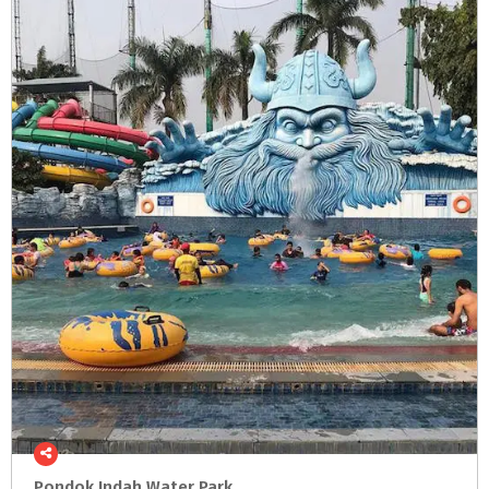
Pondok
Indah
Water
Park