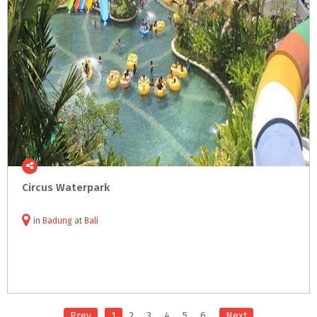
Circus
Waterpark
in
Badung
at
Bali
Prev
1
2
3
4
5
6
Next