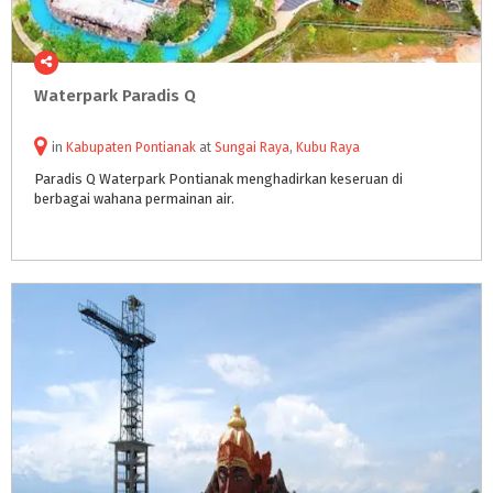
Waterpark
Paradis
Q
in
Kabupaten Pontianak
at
Sungai Raya
,
Kubu Raya
Paradis
Q
Waterpark
Pontianak
menghadirkan
keseruan
di
berbagai
wahana
permainan
air.