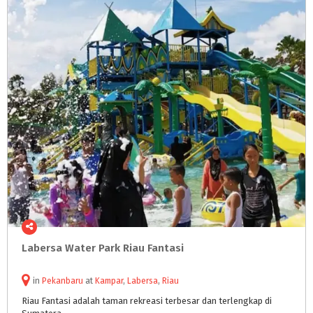
Labersa
Water
Park
Riau
Fantasi
in
Pekanbaru
at
Kampar
,
Labersa
,
Riau
Riau
Fantasi
adalah
taman
rekreasi
terbesar
dan
terlengkap
di