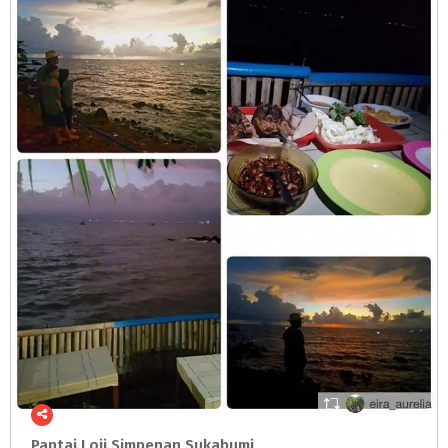
Pantai
Loji
Simpenan
Sukabumi