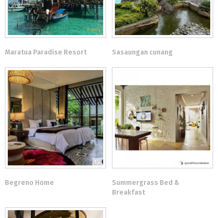
Maratua Paradise Resort
Sasaungan cunang
Begreno Home
Summergrass Bed &
Breakfast