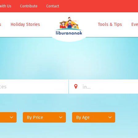
with Us
Contribute
Contact
s
Holiday Stories
Tools & Tips
Eve
By Price
By Age