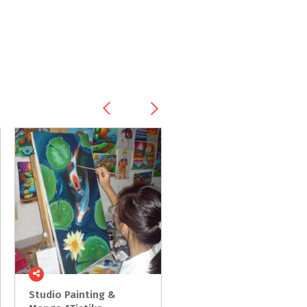
Studio Painting &
Ohayo
Drawing
School