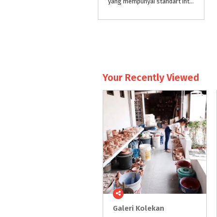
yang mempunyai standart international, mempunyai module lengkap hasil study trip kami 2x ke Jepang dan workshop baik di dalam dan luar negri seperti Singapore & Malaysia.
Your Recently Viewed
Galeri
Kolekan