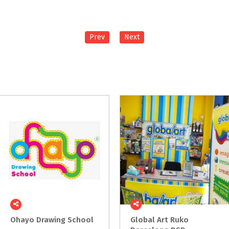
Prev
Next
Ohayo
Drawing
School
Global Art Ruko