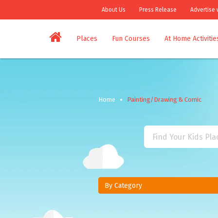
About Us
Press Release
Advertise 
Places
Fun Courses
At Home Activitie
Home
Painting/Drawing & Comic
By Category