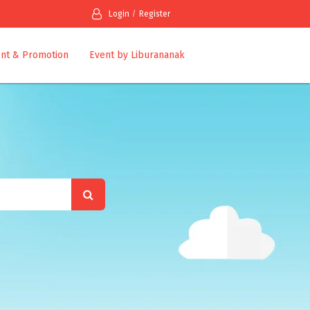
Login
Register
nt & Promotion
Event by Liburananak