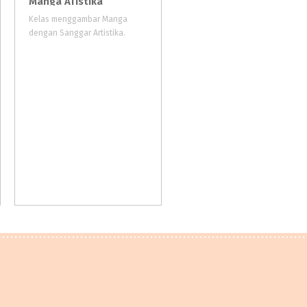
Manga ATistika
Kelas menggambar Manga
OHAYO Drawing School adalah
dengan Sanggar Artistika.
sekolah lukis asli Indonesia yang mempunyai standart international, mempunyai module lengkap hasil study trip kami 2x ke Jepang dan workshop baik di dalam dan luar negri seperti Singapore & Malaysia.
in
Gunung Sahari
at
Jakarta
Pusat
#art-school