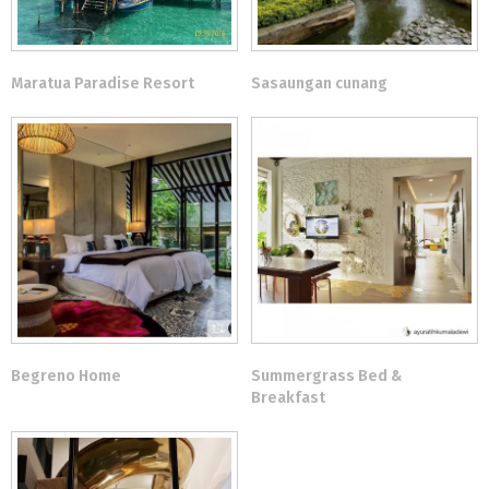
Maratua Paradise Resort
Sasaungan cunang
Begreno Home
Summergrass Bed &
Breakfast