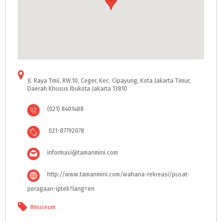
Jl. Raya Tmii, RW.10, Ceger, Kec. Cipayung, Kota Jakarta Timur,
Daerah Khusus Ibukota Jakarta 13810
(021) 8401488
021-87792078
informasi@tamanmini.com
http://www.tamanmini.com/wahana-rekreasi/pusat-
peragaan-iptek?lang=en
#museum