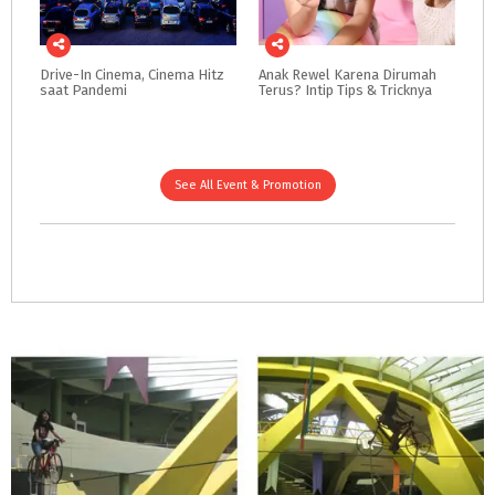
Drive-In
Cinema,
Cinema
Hitz
Anak
Rewel
Karena
Dirumah
saat
Pandemi
Terus?
Intip
Tips
&
Tricknya
See All Event & Promotion