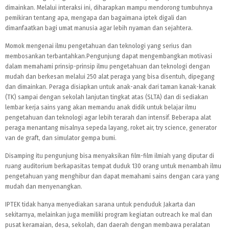
dimainkan. Melalui interaksi ini, diharapkan mampu mendorong tumbuhnya
pemikiran tentang apa, mengapa dan bagaimana iptek digali dan
dimanfaatkan bagi umat manusia agar lebih nyaman dan sejahtera.
Momok mengenai ilmu pengetahuan dan teknologi yang serius dan
membosankan terbantahkan.Pengunjung dapat mengembangkan motivasi
dalam memahami prinsip-prinsip ilmu pengetahuan dan teknologi dengan
mudah dan berkesan melalui 250 alat peraga yang bisa disentuh, dipegang
dan dimainkan. Peraga disiapkan untuk anak-anak dari taman kanak-kanak
(TK) sampai dengan sekolah lanjutan tingkat atas (SLTA) dan di sediakan
lembar kerja sains yang akan memandu anak didik untuk belajar ilmu
pengetahuan dan teknologi agar lebih terarah dan intensif. Beberapa alat
peraga menantang misalnya sepeda layang, roket air, try science, generator
van de graft, dan simulator gempa bumi.
Disamping itu pengunjung bisa menyaksikan film-film ilmiah yang diputar di
ruang auditorium berkapasitas tempat duduk 130 orang untuk menambah ilmu
pengetahuan yang menghibur dan dapat memahami sains dengan cara yang
mudah dan menyenangkan.
IPTEK tidak hanya menyediakan sarana untuk penduduk Jakarta dan
sekitarnya, melainkan juga memiliki program kegiatan outreach ke mal dan
pusat keramaian, desa, sekolah, dan daerah dengan membawa peralatan