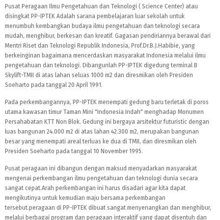
Pusat Peragaan Ilmu Pengetahuan dan Teknologi ( Science Center) atau
disingkat PP-IPTEK Adalah sarana pembelajaran luar sekolah untuk
menumbuh kembangkan budaya ilmu pengetahuan dan teknologi secara
mudah, menghibur, berkesan dan kreatif. Gagasan pendiriannya berawal dari
Mentri Riset dan Teknologi Republik Indonesia, Prof.Dr.B.J.Habibie, yang
berkeinginan bagaimana mencerdaskan masyarakat Indonesia melalui ilmu
pengetahuan dan teknologi. Dibangunlah PP-IPTEK digedung terminal B
Skylift-TMII di atas lahan seluas 1000 m2 dan diresmikan oleh Presiden
Soeharto pada tanggal 20 April 1991.
Pada perkembangannya, PP-IPTEK menempati gedung baru terletak di poros
utama kawasan timur Taman Mini "Indonesia Indah" menghadap Monumen
Persahabatan KTT Non Blok. Gedung ini bergaya arsitektur futuristic dengan
luas bangunan 24.000 m2 di atas lahan 42.300 m2, merupakan bangunan
besar yang menempati areal terluas ke dua di TMII, dan diresmikan oleh
Presiden Soeharto pada tanggal 10 November 1995.
Pusat peragaan ini dibangun dengan maksud menyadarkan masyarakat
mengenai perkembangan ilmu pengetahuan dan teknologi dunia secara
sangat cepat.Arah perkembangan ini harus disadari agar kita dapat
mengikutinya untuk kemudian maju bersama perkembangan
tersebut.peragaan di PP-IPTEK dibuat sangat menyenangkan dan menghibur,
melalui berbagai program dan peragaan interaktif yang dapat disentuh dan