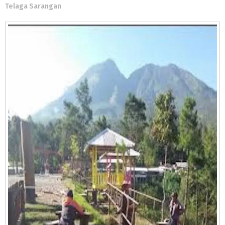
Telaga Sarangan