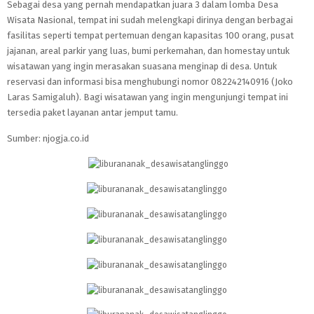
Sebagai desa yang pernah mendapatkan juara 3 dalam lomba Desa
Wisata Nasional, tempat ini sudah melengkapi dirinya dengan berbagai
fasilitas seperti tempat pertemuan dengan kapasitas 100 orang, pusat
jajanan, areal parkir yang luas, bumi perkemahan, dan homestay untuk
wisatawan yang ingin merasakan suasana menginap di desa. Untuk
reservasi dan informasi bisa menghubungi nomor 082242140916 (Joko
Laras Samigaluh). Bagi wisatawan yang ingin mengunjungi tempat ini
tersedia paket layanan antar jemput tamu.
Sumber: njogja.co.id