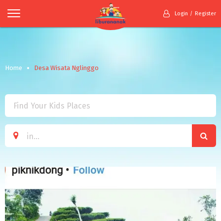
Login
Register
Home
Desa Wisata Nglinggo