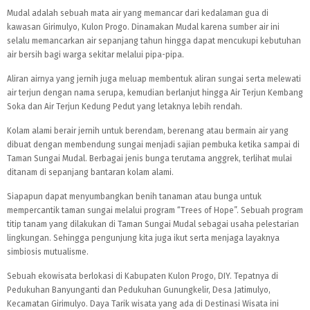
Mudal adalah sebuah mata air yang memancar dari kedalaman gua di
kawasan Girimulyo, Kulon Progo. Dinamakan Mudal karena sumber air ini
selalu memancarkan air sepanjang tahun hingga dapat mencukupi kebutuhan
air bersih bagi warga sekitar melalui pipa-pipa.
Aliran airnya yang jernih juga meluap membentuk aliran sungai serta melewati
air terjun dengan nama serupa, kemudian berlanjut hingga Air Terjun Kembang
Soka dan Air Terjun Kedung Pedut yang letaknya lebih rendah.
Kolam alami berair jernih untuk berendam, berenang atau bermain air yang
dibuat dengan membendung sungai menjadi sajian pembuka ketika sampai di
Taman Sungai Mudal. Berbagai jenis bunga terutama anggrek, terlihat mulai
ditanam di sepanjang bantaran kolam alami.
Siapapun dapat menyumbangkan benih tanaman atau bunga untuk
mempercantik taman sungai melalui program “Trees of Hope”. Sebuah program
titip tanam yang dilakukan di Taman Sungai Mudal sebagai usaha pelestarian
lingkungan. Sehingga pengunjung kita juga ikut serta menjaga layaknya
simbiosis mutualisme.
Sebuah ekowisata berlokasi di Kabupaten Kulon Progo, DIY. Tepatnya di
Pedukuhan Banyunganti dan Pedukuhan Gunungkelir, Desa Jatimulyo,
Kecamatan Girimulyo. Daya Tarik wisata yang ada di Destinasi Wisata ini