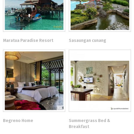
Maratua Paradise Resort
Sasaungan cunang
Begreno Home
Summergrass Bed &
Breakfast