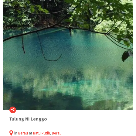
Tulung
Ni
Lenggo
in
Berau
at
Batu Putih
,
Berau