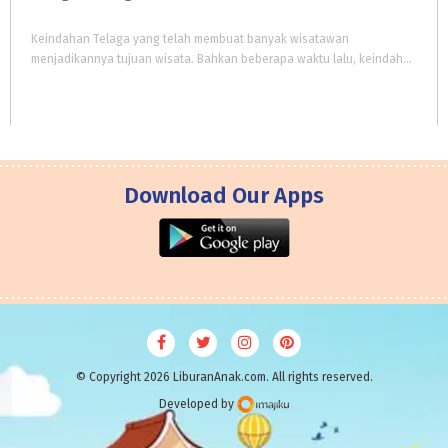
Keindahan Telaga yang telah membuat banyak wisatawan
menjadikannya tujuan wisata. Bahkan beberapa waktu lalu, keindahan telaga ini disamakan dengan Danau Geneva di Swiss. Karena indahnya pemandangan, alam yang masih asri, serta dinginnya udara
Download Our Apps
© Copyright 2026 LiburanAnak.com. All rights reserved.
Developed by