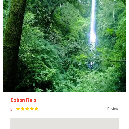
Coban Rais
1 Review
5