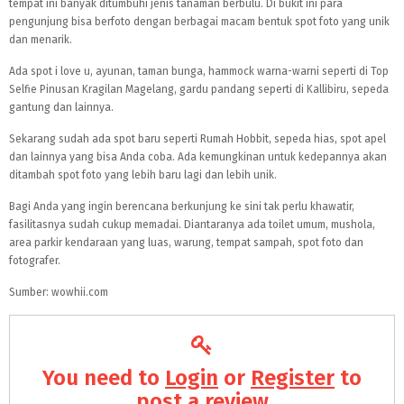
tempat ini banyak ditumbuhi jenis tanaman berbulu. Di bukit ini para
pengunjung bisa berfoto dengan berbagai macam bentuk spot foto yang unik
dan menarik.
Ada spot i love u, ayunan, taman bunga, hammock warna-warni seperti di Top
Selfie Pinusan Kragilan Magelang, gardu pandang seperti di Kallibiru, sepeda
gantung dan lainnya.
Sekarang sudah ada spot baru seperti Rumah Hobbit, sepeda hias, spot apel
dan lainnya yang bisa Anda coba. Ada kemungkinan untuk kedepannya akan
ditambah spot foto yang lebih baru lagi dan lebih unik.
Bagi Anda yang ingin berencana berkunjung ke sini tak perlu khawatir,
fasilitasnya sudah cukup memadai. Diantaranya ada toilet umum, mushola,
area parkir kendaraan yang luas, warung, tempat sampah, spot foto dan
fotografer.
Sumber: wowhii.com
You need to
Login
or
Register
to
post a review