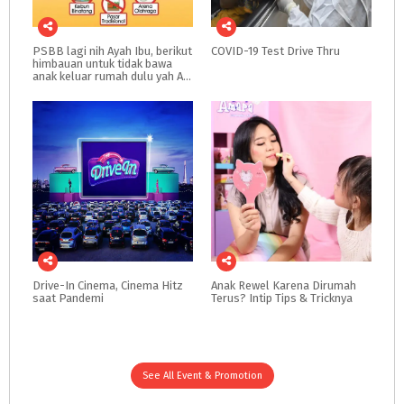
PSBB lagi nih Ayah Ibu, berikut
COVID-19
Test
Drive
Thru
himbauan untuk tidak bawa
anak keluar rumah dulu yah Ayah Ibu
Drive-In
Cinema,
Cinema
Hitz
Anak
Rewel
Karena
Dirumah
saat
Pandemi
Terus?
Intip
Tips
&
Tricknya
See All Event & Promotion