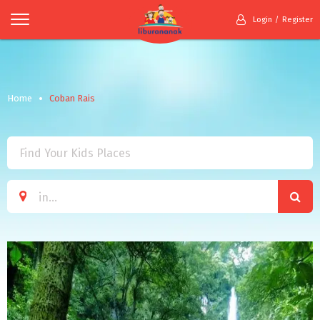
Login
Register
Home
Coban Rais