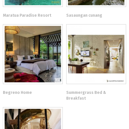
Maratua Paradise Resort
Sasaungan cunang
Begreno Home
Summergrass Bed &
Breakfast