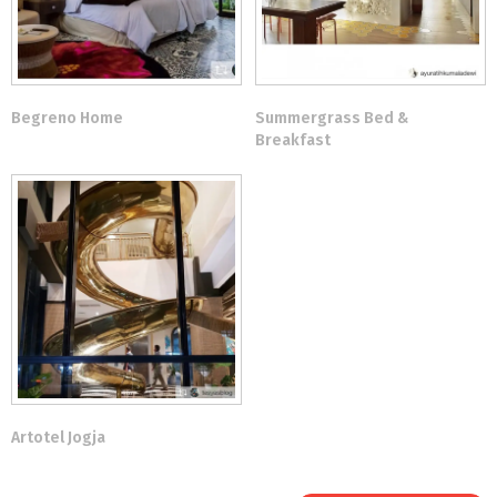
Begreno Home
Summergrass Bed &
Breakfast
Artotel Jogja