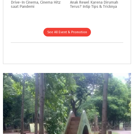
Drive-In
Cinema,
Cinema
Hitz
Anak
Rewel
Karena
Dirumah
saat
Pandemi
Terus?
Intip
Tips
&
Tricknya
See All Event & Promotion