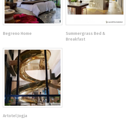
Begreno Home
Summergrass Bed &
Breakfast
Artotel Jogja