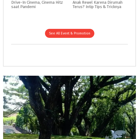
Drive-In
Cinema,
Cinema
Hitz
Anak
Rewel
Karena
Dirumah
saat
Pandemi
Terus?
Intip
Tips
&
Tricknya
See All Event & Promotion