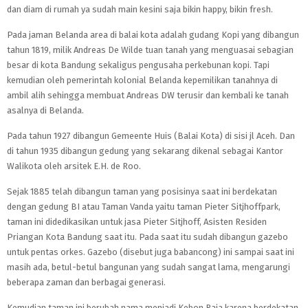
dan diam di rumah ya sudah main kesini saja bikin happy, bikin fresh.
Pada jaman Belanda area di balai kota adalah gudang Kopi yang dibangun
tahun 1819, milik Andreas De Wilde tuan tanah yang menguasai sebagian
besar di kota Bandung sekaligus pengusaha perkebunan kopi. Tapi
kemudian oleh pemerintah kolonial Belanda kepemilikan tanahnya di
ambil alih sehingga membuat Andreas DW terusir dan kembali ke tanah
asalnya di Belanda.
Pada tahun 1927 dibangun Gemeente Huis (Balai Kota) di sisi jl Aceh. Dan
di tahun 1935 dibangun gedung yang sekarang dikenal sebagai Kantor
Walikota oleh arsitek E.H. de Roo.
Sejak 1885 telah dibangun taman yang posisinya saat ini berdekatan
dengan gedung BI atau Taman Vanda yaitu taman Pieter Sitjhoffpark,
taman ini didedikasikan untuk jasa Pieter Sitjhoff, Asisten Residen
Priangan Kota Bandung saat itu. Pada saat itu sudah dibangun gazebo
untuk pentas orkes. Gazebo (disebut juga babancong) ini sampai saat ini
masih ada, betul-betul bangunan yang sudah sangat lama, mengarungi
beberapa zaman dan berbagai generasi.
Kemudian taman ini berubah nama menjadi Kebon Raja karena berdekatan