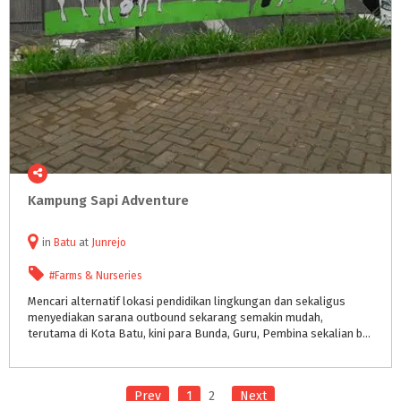
Kampung
Sapi
Adventure
in
Batu
at
Junrejo
#Farms & Nurseries
Mencari alternatif lokasi pendidikan lingkungan dan sekaligus
menyediakan sarana outbound sekarang semakin mudah,
terutama di Kota Batu, kini para Bunda, Guru, Pembina sekalian banyak pilihan untuk mencari lokasi outbound maupun pendidikan lingkungan, Kam
Prev
1
2
Next