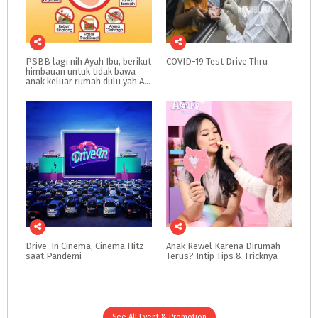
PSBB lagi nih Ayah Ibu, berikut
COVID-19
Test
Drive
Thru
himbauan untuk tidak bawa
anak keluar rumah dulu yah Ayah Ibu
Drive-In
Cinema,
Cinema
Hitz
Anak
Rewel
Karena
Dirumah
saat
Pandemi
Terus?
Intip
Tips
&
Tricknya
See All Event & Promotion