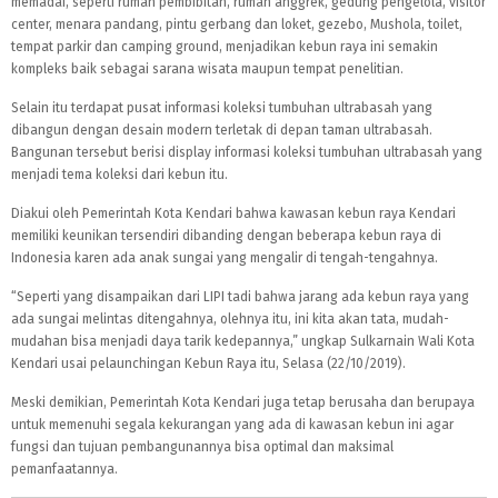
memadai, seperti rumah pembibitan, rumah anggrek, gedung pengelola, visitor
center, menara pandang, pintu gerbang dan loket, gezebo, Mushola, toilet,
tempat parkir dan camping ground, menjadikan kebun raya ini semakin
kompleks baik sebagai sarana wisata maupun tempat penelitian.
Selain itu terdapat pusat informasi koleksi tumbuhan ultrabasah yang
dibangun dengan desain modern terletak di depan taman ultrabasah.
Bangunan tersebut berisi display informasi koleksi tumbuhan ultrabasah yang
menjadi tema koleksi dari kebun itu.
Diakui oleh Pemerintah Kota Kendari bahwa kawasan kebun raya Kendari
memiliki keunikan tersendiri dibanding dengan beberapa kebun raya di
Indonesia karen ada anak sungai yang mengalir di tengah-tengahnya.
“Seperti yang disampaikan dari LIPI tadi bahwa jarang ada kebun raya yang
ada sungai melintas ditengahnya, olehnya itu, ini kita akan tata, mudah-
mudahan bisa menjadi daya tarik kedepannya,” ungkap Sulkarnain Wali Kota
Kendari usai pelaunchingan Kebun Raya itu, Selasa (22/10/2019).
Meski demikian, Pemerintah Kota Kendari juga tetap berusaha dan berupaya
untuk memenuhi segala kekurangan yang ada di kawasan kebun ini agar
fungsi dan tujuan pembangunannya bisa optimal dan maksimal
pemanfaatannya.