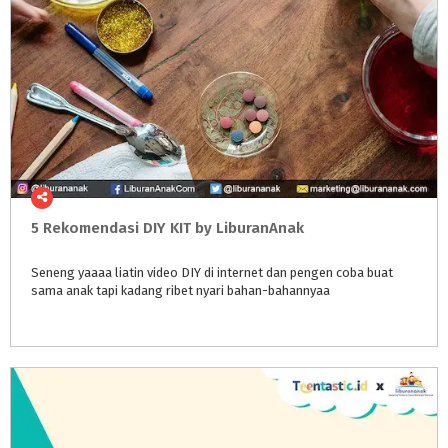
5
Rekomendasi
DIY
KIT
by
LiburanAnak
Seneng
yaaaa
liatin
video
DIY
di
internet
dan
pengen
coba
buat
sama
anak
tapi
kadang
ribet
nyari
bahan-bahannyaa