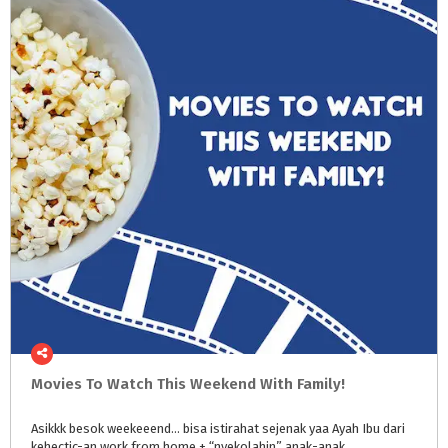
Movies
To
Watch
This
Weekend
With
Family!
Asikkk
besok
weekeeend...
bisa
istirahat
sejenak
yaa
Ayah
Ibu
dari
kehectic-an
work
from
home
+
“nyekolahin”
anak-anak