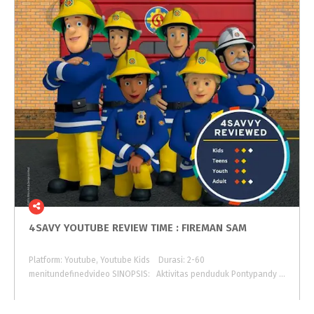
4SAVY
YOUTUBE
REVIEW
TIME
:
FIREMAN
SAM⠀
Platform: Youtube, Youtube Kids⠀ Durasi: 2-60
menitundefinedvideo SINOPSIS:⠀Aktivitas penduduk Pontypandy dan Sam yang bekerja sebagai pemadam kebakaran.⠀ ⠀