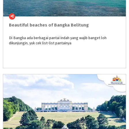
Beautiful
beaches
of
Bangka
Belitung
Di
Bangka
ada
berbagai
pantai
indah
yang
wajib
banget
loh
dikunjungin,
yuk
cek
list-list
pantainya