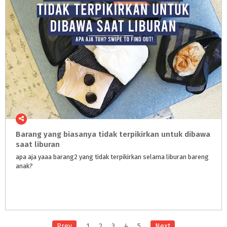
Barang yang biasanya tidak terpikirkan untuk dibawa
saat liburan
apa
aja
yaaa
barang2
yang
tidak
terpikirkan
selama
liburan
bareng
anak?
Prev
1
2
3
4
5
Next