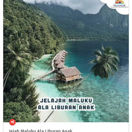
Jejah
Maluku
Ala
Liburan
Anak